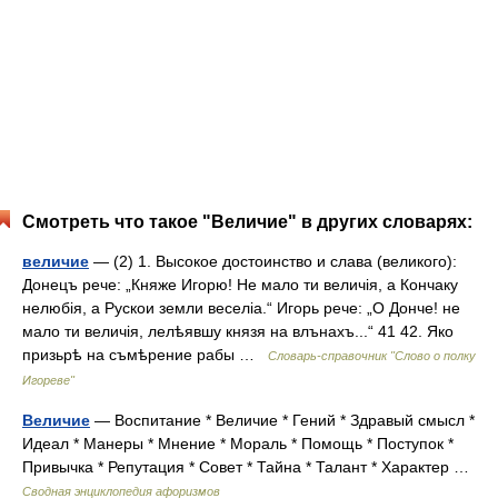
Смотреть что такое "Величие" в других словарях:
величие
— (2) 1. Высокое достоинство и слава (великого):
Донецъ рече: „Княже Игорю! Не мало ти величія, а Кончаку
нелюбія, а Рускои земли веселіа.“ Игорь рече: „О Донче! не
мало ти величія, лелѣявшу князя на влънахъ...“ 41 42. Яко
призьрѣ на съмѣрение рабы …
Словарь-справочник "Слово о полку
Игореве"
Величие
— Воспитание * Величие * Гений * Здравый смысл *
Идеал * Манеры * Мнение * Мораль * Помощь * Поступок *
Привычка * Репутация * Совет * Тайна * Талант * Характер …
Сводная энциклопедия афоризмов