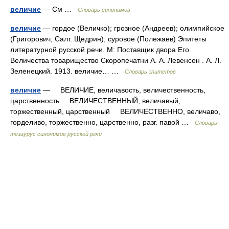
величие
— См …
Словарь синонимов
величие
— гордое (Величко); грозное (Андреев); олимпийское
(Григорович, Салт. Щедрин); суровое (Полежаев) Эпитеты
литературной русской речи. М: Поставщик двора Его
Величества товарищество Скоропечатни А. А. Левенсон . А. Л.
Зеленецкий. 1913. величие… …
Словарь эпитетов
величие
— ВЕЛИЧИЕ, величавость, величественность,
царственность ВЕЛИЧЕСТВЕННЫЙ, величавый,
торжественный, царственный ВЕЛИЧЕСТВЕННО, величаво,
горделиво, торжественно, царственно, разг. павой …
Словарь-
тезаурус синонимов русской речи