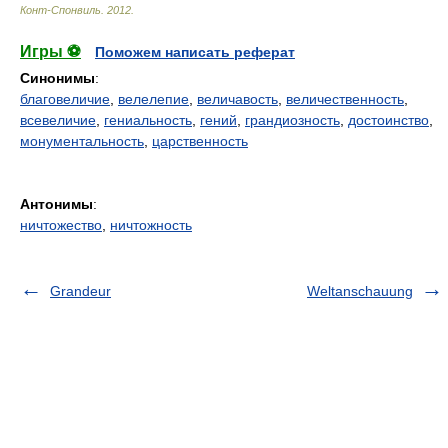
Конт-Спонвиль
.
2012
.
Игры ⚽
Поможем написать реферат
Синонимы
:
благовеличие
,
велелепие
,
величавость
,
величественность
,
всевеличие
,
гениальность
,
гений
,
грандиозность
,
достоинство
,
монументальность
,
царственность
Антонимы
:
ничтожество
,
ничтожность
Grandeur
Weltanschauung